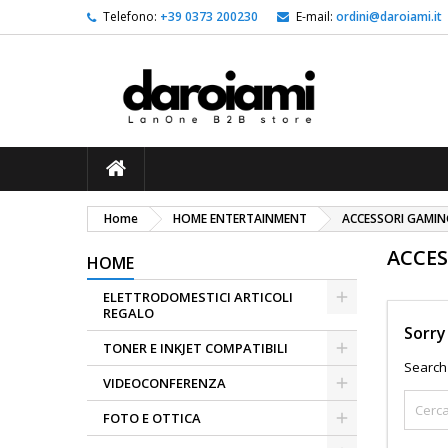
Telefono:
+39 0373 200230
E-mail:
ordini@daroiami.it
L
(
C
A
add_circle_outline
((
Dev
Nom
des
Home
HOME ENTERTAINMENT
ACCESSORI GAMIN
ACCE
HOME
ELETTRODOMESTICI ARTICOLI
REGALO
Sorry
TONER E INKJET COMPATIBILI
Search 
VIDEOCONFERENZA
FOTO E OTTICA