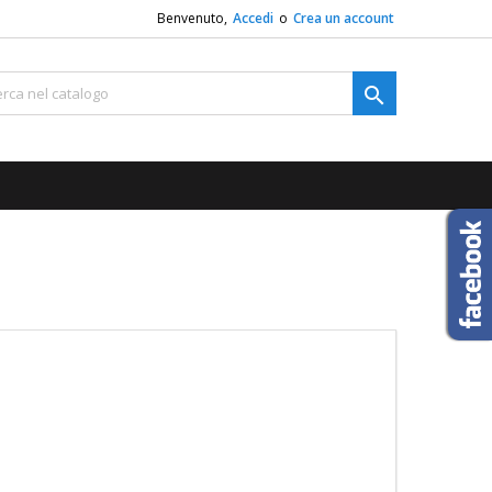
Benvenuto,
Accedi
o
Crea un account
×
×
×
×

)
i
i